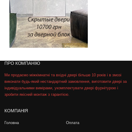
ПРО КОМПАНІЮ
Ми продаємо міжкімнатні та вхідні двері більше 10 років і в змозі
виконати будь-який нестандартний замовлення, виготовити двері за
індивідуальними вимірами, укомплектувати двері фурнітурою і
зробити якісний монтаж з гарантією.
КОМПАНІЯ
Головна
Оплата