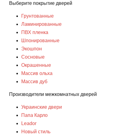
Выберите покрытие дверей
Грунтованные
Ламинированные
ПВХ пленка
Шпонированные
Экошпон
Сосновые
Окрашенные
Массив ольха
Массив дуб
Производители межкомнатных дверей
Украинские двери
Папа Карло
Leador
Новый стиль