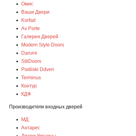
Омис
Ваши Двери
Korfad
Av Porte
Галерея Дверей
Modern Style Doors
Darumi
StilDoors
Podilski Ddveri
Terminus
Контур
КДФ
Производители входных дверей
МД
Антарес
Двери Украины