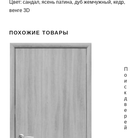
Цвет: сандал, ясень патина, дуб жемчужный, кедр,
венге 3D
ПОХОЖИЕ ТОВАРЫ
П
о
и
с
к
д
в
е
р
е
й