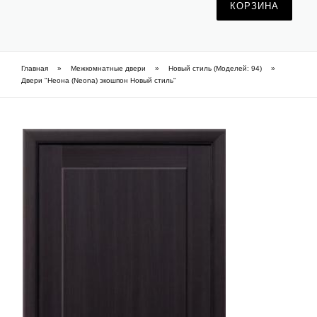
КОРЗИНА
Фарбовані приховані двері
Часті питання про приховані двері (FAQ)
Главная
»
Межкомнатные двери
»
Новый стиль (Моделей: 94)
»
Вы здесь
Двери "Неона (Neona) экошпон Новый стиль"
Шпоновані приховані двері
Як підібрати приховані двері