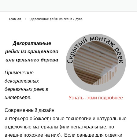
Фарбовані приховані двері
Главная
»
Деревянные рейки из ясеня и дуба
Вы здесь
Часті питання про приховані двері (FAQ)
Шпоновані приховані двері
Декоративные
рейки из сращенного
Як підібрати приховані двері
или цельного дерева
Применение
декоративных
деревянных реек в
интерьере.
Узнать - жми подробнее
Современный дизайн
интерьера обожает новые технологии и натуральные
отделочные материалы (или ненатуральные, но
внешне похожие на них). Если раньше для отделки