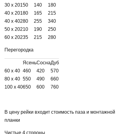
30 х 20
150
140
180
40 х 20
180
165
215
40 х 40
280
255
340
50 х 20
210
190
250
60 х 20
235
215
280
Перегородка
Ясень
Сосна
Дуб
60 х 40
460
420
570
80 х 40
550
490
660
100 х 40
650
600
760
В цену рейки входит стоимость паза и монтажной
планки
Чистые 4 стороны