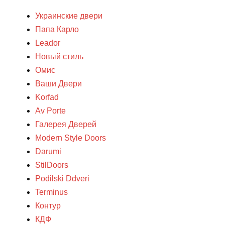
Украинские двери
Папа Карло
Leador
Новый стиль
Омис
Ваши Двери
Korfad
Av Porte
Галерея Дверей
Modern Style Doors
Darumi
StilDoors
Podilski Ddveri
Terminus
Контур
КДФ