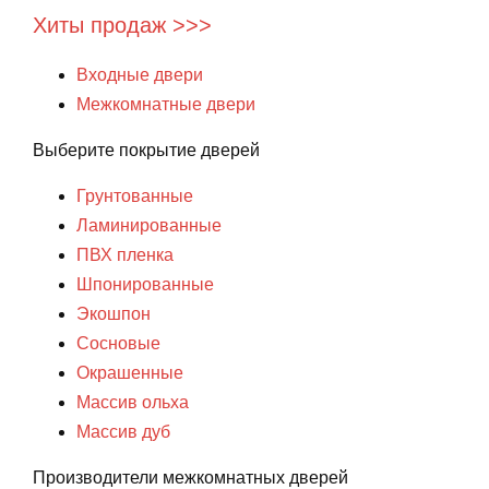
Хиты продаж >>>
Входные двери
Межкомнатные двери
Выберите покрытие дверей
Грунтованные
Ламинированные
ПВХ пленка
Шпонированные
Экошпон
Сосновые
Окрашенные
Массив ольха
Массив дуб
Производители межкомнатных дверей