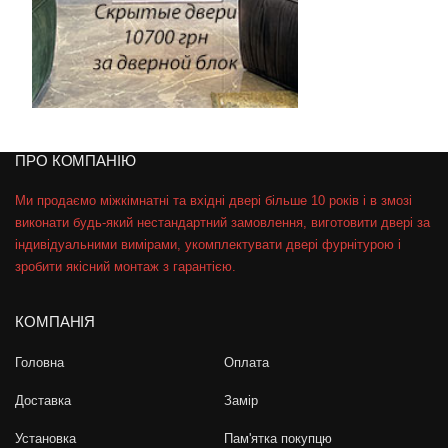
ПРО КОМПАНІЮ
Ми продаємо міжкімнатні та вхідні двері більше 10 років і в змозі
виконати будь-який нестандартний замовлення, виготовити двері за
індивідуальними вимірами, укомплектувати двері фурнітурою і
зробити якісний монтаж з гарантією.
КОМПАНІЯ
Головна
Оплата
Доставка
Замір
Установка
Пам'ятка покупцю