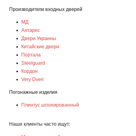
Производители входных дверей
МД
Антарес
Двери Украины
Китайские двери
Портала
Steelguard
Кордон
Very Dveri
Погонажные изделия
Плинтус шпонированный
Наши клиенты часто ищут: