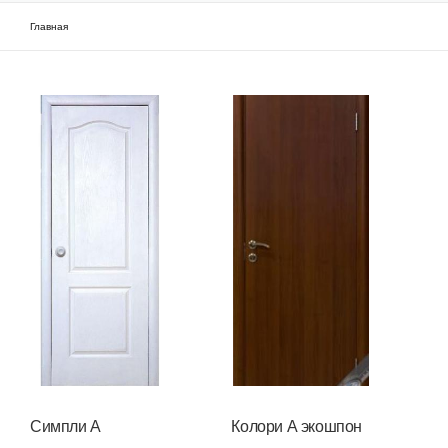
Фарбовані приховані двері
Главная
Вы здесь
Часті питання про приховані двері (FAQ)
Шпоновані приховані двері
Як підібрати приховані двері
Симпли А
Колори А экошпон