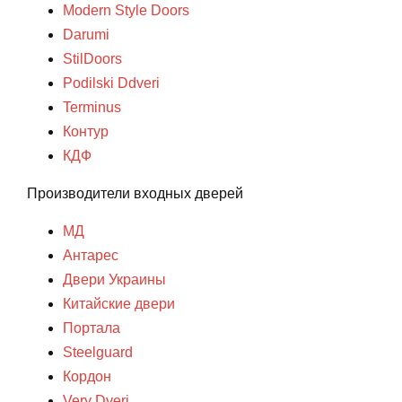
Modern Style Doors
Darumi
StilDoors
Podilski Ddveri
Terminus
Контур
КДФ
Производители входных дверей
МД
Антарес
Двери Украины
Китайские двери
Портала
Steelguard
Кордон
Very Dveri