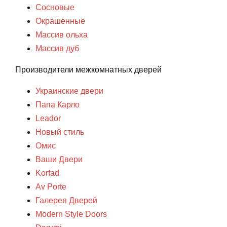
Сосновые
Окрашенные
Массив ольха
Массив дуб
Производители межкомнатных дверей
Украинские двери
Папа Карло
Leador
Новый стиль
Омис
Ваши Двери
Korfad
Av Porte
Галерея Дверей
Modern Style Doors