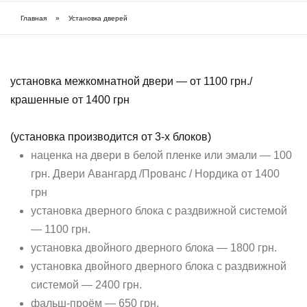
Фарбовані приховані двері
Главная
»
Установка дверей
Вы здесь
Часті питання про приховані двері (FAQ)
установка межкомнатной двери — от 1100 грн./
Шпоновані приховані двері
крашенные от 1400 грн
Як підібрати приховані двері
(установка производится от 3-х блоков)
наценка на двери в белой пленке или эмали — 100
грн. Двери Авангард /Прованс / Нордика от 1400
грн
установка дверного блока с раздвижной системой
— 1100 грн.
установка двойного дверного блока — 1800 грн.
установка двойного дверного блока с раздвижной
системой — 2400 грн.
фальш-проём — 650 грн.