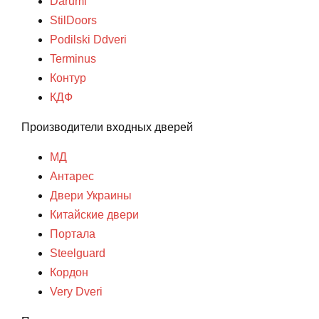
Darumi
StilDoors
Podilski Ddveri
Terminus
Контур
КДФ
Производители входных дверей
МД
Антарес
Двери Украины
Китайские двери
Портала
Steelguard
Кордон
Very Dveri