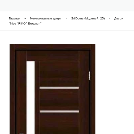
Фарбовані приховані двері
Главная
»
Межкомнатные двери
»
StilDoors (Моделей: 25)
»
Двери
Вы здесь
Часті питання про приховані двері (FAQ)
"Nice "RIKO" Екошпон"
Шпоновані приховані двері
Як підібрати приховані двері