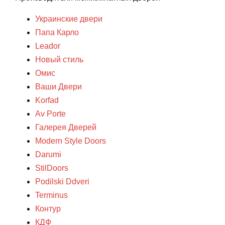
Украинские двери
Папа Карло
Leador
Новый стиль
Омис
Ваши Двери
Korfad
Av Porte
Галерея Дверей
Modern Style Doors
Darumi
StilDoors
Podilski Ddveri
Terminus
Контур
КДФ