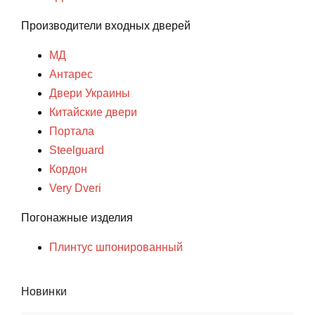
Производители входных дверей
МД
Антарес
Двери Украины
Китайские двери
Портала
Steelguard
Кордон
Very Dveri
Погонажные изделия
Плинтус шпонированный
Новинки