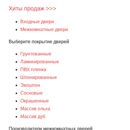
Хиты продаж >>>
Входные двери
Межкомнатные двери
Выберите покрытие дверей
Грунтованные
Ламинированные
ПВХ пленка
Шпонированные
Экошпон
Сосновые
Окрашенные
Массив ольха
Массив дуб
Производители межкомнатных дверей