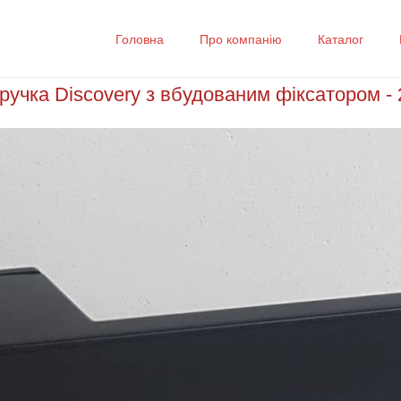
Головна
Про компанію
Каталог
ручка Discovery з вбудованим фіксатором - 