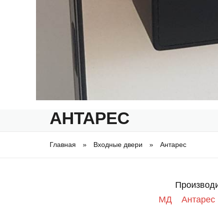
АНТАРЕС
Главная
»
Входные двери
»
Антарес
Вы здесь
Производи
МД
Антарес