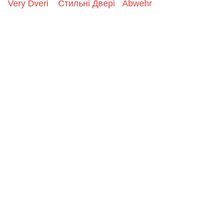
Very Dveri
Стильні Двері
Abwehr