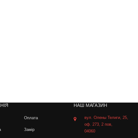
НІЯ
НАШ МАГАЗИН
вул. Олены Телиги, 25,
Оплата
оф. 273, 2 пов,
а
Замір
04060