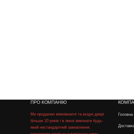
ПРО КОМПАНІЮ
КОМПА
Ми продаємо міжкімнатні та вхідні двері
Головна
більше 10 років і в змозі виконати будь-
Доставк
який нестандартний замовлення,
виготовити двері за індивідуальними