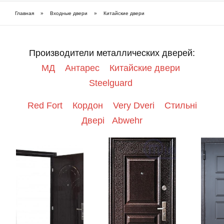
Фарбовані приховані двері
Главная
»
Входные двери
»
Китайские двери
Вы здесь
Часті питання про приховані двері (FAQ)
Производители металлических дверей:
Шпоновані приховані двері
МД
Антарес
Китайские двери
Steelguard
Як підібрати приховані двері
Red Fort
Кордон
Very Dveri
Стильні
Двері
Abwehr