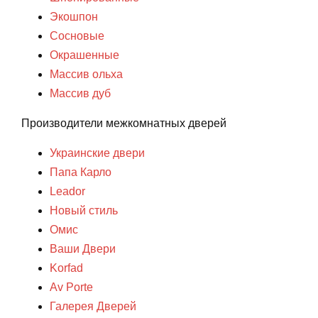
Экошпон
Сосновые
Окрашенные
Массив ольха
Массив дуб
Производители межкомнатных дверей
Украинские двери
Папа Карло
Leador
Новый стиль
Омис
Ваши Двери
Korfad
Av Porte
Галерея Дверей