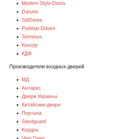
Modern Style Doors
Darumi
StilDoors
Podilski Ddveri
Terminus
Контур
КДФ
Производители входных дверей
МД
Антарес
Двери Украины
Китайские двери
Портала
Steelguard
Кордон
Very Dveri