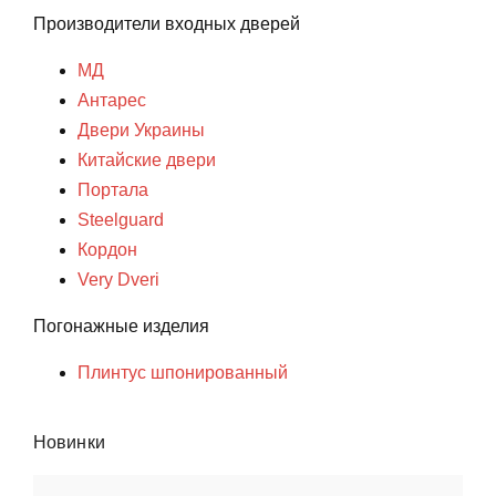
Производители входных дверей
МД
Антарес
Двери Украины
Китайские двери
Портала
Steelguard
Кордон
Very Dveri
Погонажные изделия
Плинтус шпонированный
Новинки