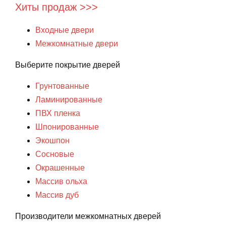
Хиты продаж >>>
Входные двери
Межкомнатные двери
Выберите покрытие дверей
Грунтованные
Ламинированные
ПВХ пленка
Шпонированные
Экошпон
Сосновые
Окрашенные
Массив ольха
Массив дуб
Производители межкомнатных дверей