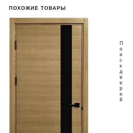
ПОХОЖИЕ ТОВАРЫ
П
о
и
с
к
д
в
е
р
е
й
Поиск