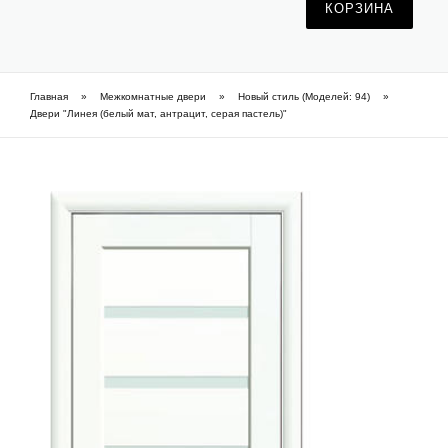
КОРЗИНА
Фарбовані приховані двері
Часті питання про приховані двері (FAQ)
Главная
»
Межкомнатные двери
»
Новый стиль (Моделей: 94)
»
Вы здесь
Двери "Линея (белый мат, антрацит, серая пастель)"
Шпоновані приховані двері
Як підібрати приховані двері