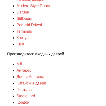
Modern Style Doors
Darumi
StilDoors
Podilski Ddveri
Terminus
Контур
КДФ
Производители входных дверей
МД
Антарес
Двери Украины
Китайские двери
Портала
Steelguard
Кордон