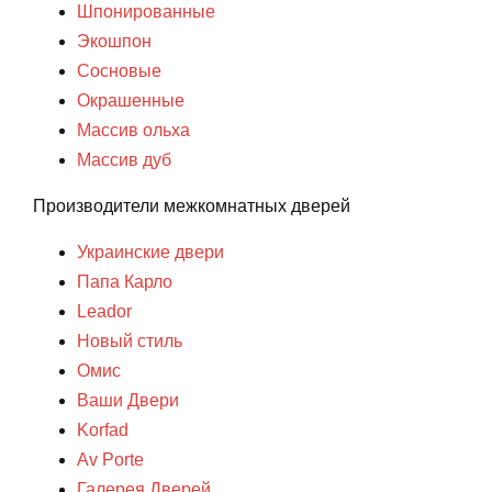
Шпонированные
Экошпон
Сосновые
Окрашенные
Массив ольха
Массив дуб
Производители межкомнатных дверей
Украинские двери
Папа Карло
Leador
Новый стиль
Омис
Ваши Двери
Korfad
Av Porte
Галерея Дверей