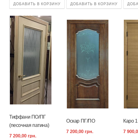
ДОБАВИТЬ В КОРЗИНУ
ДОБАВИТЬ В КОРЗИНУ
ДОБА
Тиффани ПО/ПГ
Оскар ПГ/ПО
Каро 1
(песочная патина)
7 200,00 грн.
7 900,0
7 200,00 грн.