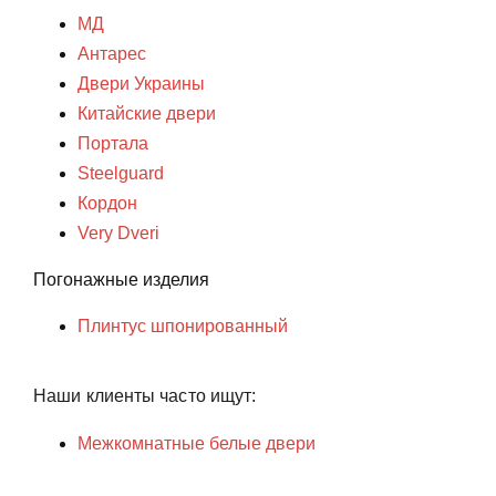
МД
Антарес
Двери Украины
Китайские двери
Портала
Steelguard
Кордон
Very Dveri
Погонажные изделия
Плинтус шпонированный
Наши клиенты часто ищут:
Межкомнатные белые двери