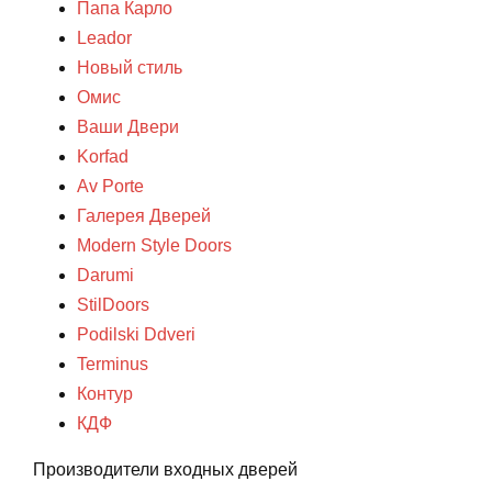
Папа Карло
Leador
Новый стиль
Омис
Ваши Двери
Korfad
Av Porte
Галерея Дверей
Modern Style Doors
Darumi
StilDoors
Podilski Ddveri
Terminus
Контур
КДФ
Производители входных дверей