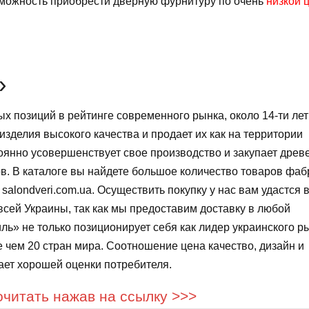
зможность приобрести дверную фурнитуру по очень
низкой 
»
х позиций в рейтинге современного рынка, около 14-ти лет
зделия высокого качества и продает их как на территории
тоянно усовершенствует свое производство и закупает дре
в. В каталоге вы найдете большое количество товаров фаб
salondveri.com.ua. Осуществить покупку у нас вам удастся 
 всей Украины, так как мы предоставим доставку в любой
ь» не только позиционирует себя как лидер украинского р
е чем 20 стран мира. Соотношение цена качество, дизайн и
ает хорошей оценки потребителя.
читать нажав на ссылку >>>