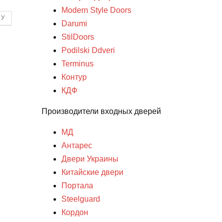
Modern Style Doors
НУ
Darumi
StilDoors
Podilski Ddveri
Terminus
Контур
КДФ
Производители входных дверей
МД
Антарес
Двери Украины
Китайские двери
Портала
Steelguard
Кордон