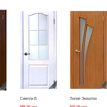
Симпли B
Лилия Экошпон
885,00 грн.
970,00 грн.