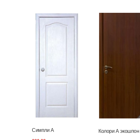
Симпли А
Колори А экошпон