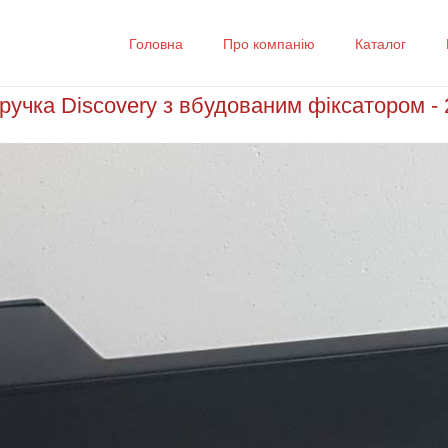
Головна
Про компанію
Каталог
ручка Discovery з вбудованим фіксатором - 