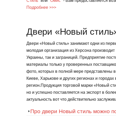
Стиль"
или
"Омис"
- Вам предоставляется во
Подробнее >>>
Двери «Новый стиль
Двери «Новый стиль» занимают одни из первы
молодая организация из Херсона производит и
Украины, так и заграницей. Предприятие пос
материалы только у проверенных поставщико
фото, которых в полной мере представлены в 
Киеве, Харькове и других регионах и городах
регион.Продукция торговой марки «Новый стил
но и успешно поставляется на экспорт в боле
актуальность вот что действительно заслужив
Показать
Про двери Новый стиль можно по