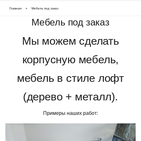
Фарбовані приховані двері
Главная
»
Мебель под заказ
Вы здесь
Мебель под заказ
Часті питання про приховані двері (FAQ)
Мы можем сделать
Шпоновані приховані двері
Як підібрати приховані двері
корпусную мебель,
мебель в стиле лофт
(дерево + металл).
Примеры наших работ: