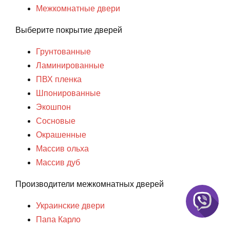
Межкомнатные двери
Выберите покрытие дверей
Грунтованные
Ламинированные
ПВХ пленка
Шпонированные
Экошпон
Сосновые
Окрашенные
Массив ольха
Массив дуб
Производители межкомнатных дверей
Украинские двери
Папа Карло