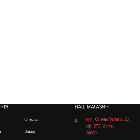
НІЯ
НАШ МАГАЗИН
вул. Олены Телиги, 25,
Оплата
оф. 273, 2 пов,
а
Замір
04060