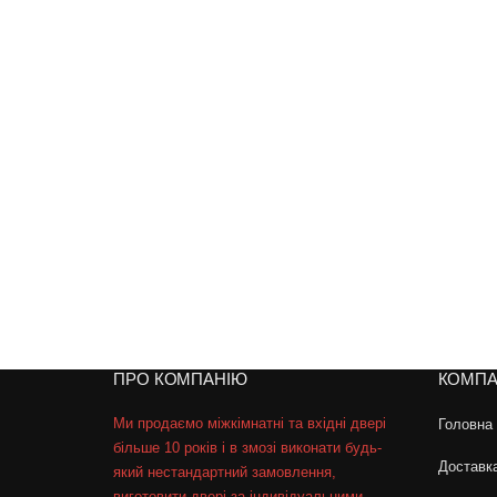
ПРО КОМПАНІЮ
КОМПА
Ми продаємо міжкімнатні та вхідні двері
Головна
більше 10 років і в змозі виконати будь-
Доставк
який нестандартний замовлення,
виготовити двері за індивідуальними