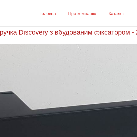
Головна
Про компанію
Каталог
ручка Discovery з вбудованим фіксатором - 