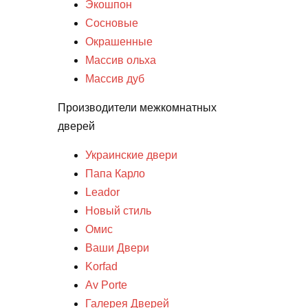
Экошпон
Сосновые
Окрашенные
Массив ольха
Массив дуб
Производители межкомнатных
дверей
Украинские двери
Папа Карло
Leador
Новый стиль
Омис
Ваши Двери
Korfad
Av Porte
Галерея Дверей