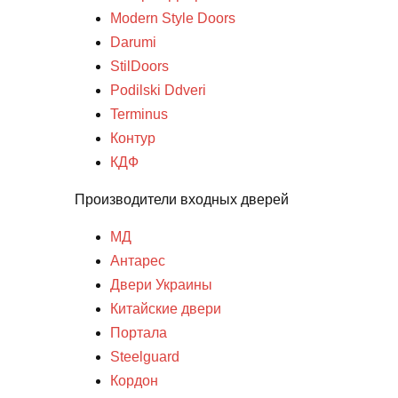
Modern Style Doors
Darumi
StilDoors
Podilski Ddveri
Terminus
Контур
КДФ
Производители входных дверей
МД
Антарес
Двери Украины
Китайские двери
Портала
Steelguard
Кордон