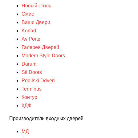
Новый стиль
Омис
Ваши Двери
Korfad
Av Porte
Галерея Дверей
Modern Style Doors
Darumi
StilDoors
Podilski Ddveri
Terminus
Контур
КДФ
Производители входных дверей
МД