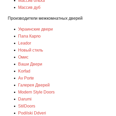
Массив ольха
Массив дуб
Производители межкомнатных дверей
Украинские двери
Папа Карло
Leador
Новый стиль
Омис
Ваши Двери
Korfad
Av Porte
Галерея Дверей
Modern Style Doors
Darumi
StilDoors
Podilski Ddveri