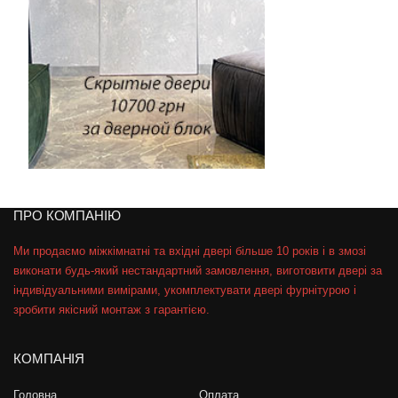
ПРО КОМПАНІЮ
Ми продаємо міжкімнатні та вхідні двері більше 10 років і в змозі
виконати будь-який нестандартний замовлення, виготовити двері за
індивідуальними вимірами, укомплектувати двері фурнітурою і
зробити якісний монтаж з гарантією.
КОМПАНІЯ
Головна
Оплата