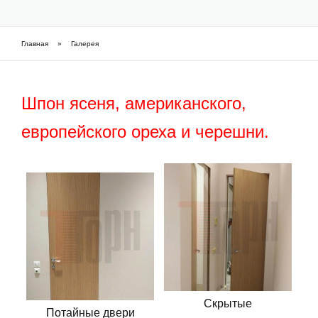
Фарбовані приховані двері
Главная
»
Галерея
Вы здесь
Часті питання про приховані двері (FAQ)
Шпоновані приховані двері
Шпон ясеня, американского,
Як підібрати приховані двері
европейского ореха и черешни.
Скрытые
Потайные двери