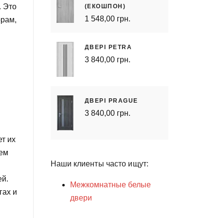
. Это
(ЕКОШПОН)
1 548,00 грн.
орам,
ДВЕРІ PETRA
3 840,00 грн.
ДВЕРІ PRAGUE
3 840,00 грн.
ет их
жем
Наши клиенты часто ищут:
ей.
Межкомнатные белые
гах и
двери