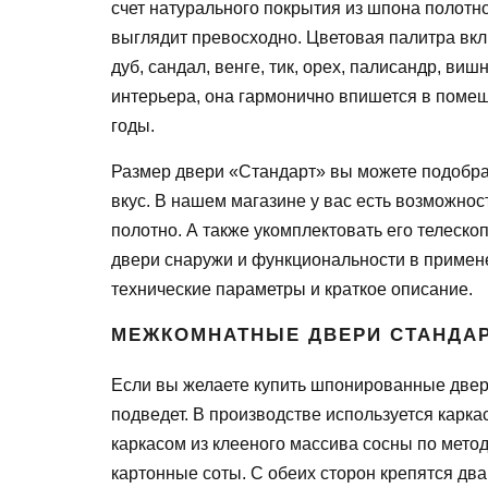
счет натурального покрытия из шпона полотн
выглядит превосходно. Цветовая палитра вкл
дуб, сандал, венге, тик, орех, палисандр, ви
интерьера, она гармонично впишется в помещ
годы.
Размер двери «Стандарт» вы можете подобрат
вкус. В нашем магазине у вас есть возможно
полотно. А также укомплектовать его телеск
двери снаружи и функциональности в применен
технические параметры и краткое описание.
МЕЖКОМНАТНЫЕ ДВЕРИ СТАНДА
Если вы желаете купить шпонированные двери
подведет. В производстве используется карк
каркасом из клееного массива сосны по мето
картонные соты. С обеих сторон крепятся д