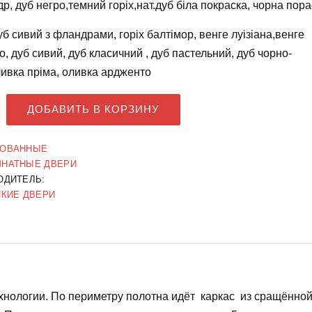
др, дуб негро,темний горіх,нат.дуб біла покраска, чорна пор
уб сивий з фландрами, горіх балтімор, венге луізіана,венге
о, дуб сивий, дуб класичний , дуб пастельний, дуб чорно-
ливка пріма, оливка ардженто
ДОБАВИТЬ В КОРЗИНУ
ОВАННЫЕ
НАТНЫЕ ДВЕРИ
ОДИТЕЛЬ:
СКИЕ ДВЕРИ
хнологии. По периметру полотна идёт каркас из сращённо