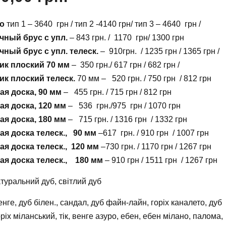
но
тип 1 – 3640 грн / тип 2 -4140 грн/ тип 3 – 4640 грн /
чный брус с упл.
– 843 грн. / 1170 грн/ 1300 грн
чный брус с упл. телеск.
– 910грн. / 1235 грн / 1365 грн /
ик плоский 70 мм
– 350 грн./ 617 грн / 682 грн /
ик плоский телеск.
70 мм – 520 грн. / 750 грн / 812 грн
ая доска, 90 мм
– 455 грн. / 715 грн / 812 грн
ая доска, 120 мм
– 536 грн./975 грн / 1070 грн
ая доска, 180 мм
– 715 грн. / 1316 грн / 1332 грн
ая доска телеск., 90 мм
–617 грн. / 910 грн / 1007 грн
я доска телеск., 120 мм
–730 грн. / 1170 грн / 1267 грн
ая доска телеск., 180 мм
– 910 грн / 1511 грн / 1267 грн
атуральний дуб, світлий дуб
енге, дуб білен., сандал, дуб файн-лайн, горіх каналето, дуб
оріх міланський, тік, венге азуро, ебен, ебен мілано, палома,