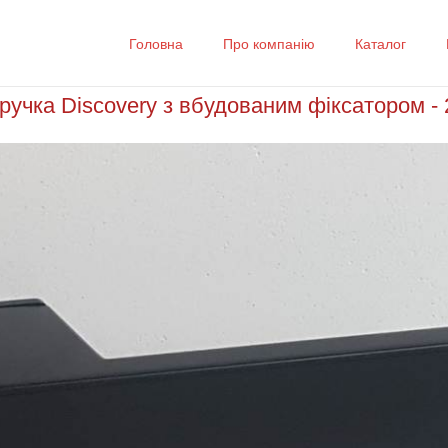
Головна
Про компанію
Каталог
ручка Discovery з вбудованим фіксатором - 