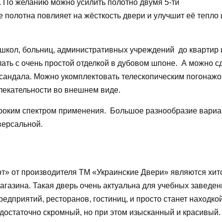
. По желанию можно усилить полотно двумя 5-ти
полотна повлияет на жёсткость двери и улучшит её тепло 
 школ, больниц, административных учреждений до квартир 
лать с очень простой отделкой в дубовом шпоне. А можно с
 сандала. Можно укомплектовать телескопическим погонажом
влекательности во внешнем виде.
роким спектром применения. Большое разнообразие вариа
иверсальной.
т» от производителя ТМ «Украинские Двери» являются хит
агазина. Такая дверь очень актуальна для учебных заведен
дприятий, ресторанов, гостиниц, и просто станет находко
 достаточно скромный, но при этом изысканный и красивый.