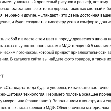
о имеет уникальный древесный рисунок и рельеф, поэтому
ючает естественные оттенки дерева, такие как светлый и б
шня, зебрано и другие. «Стандарт» это дверь достойная ваше
ение, и будет создавать атмосферу уюта и комфорта долги
ь любой и вместе с тем цвет и породу древесного шпона 
сть заказать уплотненное листами МДФ толщиной 5 миллиме
опическим погонажом, который придаст привлекательности 
ии. В каталоге сайта вы найдете фото товаров, а также их
РТ
 «Стандарт» тогда будьте уверены, их качество вас точно 
асно-щитовая технология. Периметр полотна оснащен проч
ду микрошипа (сращивания). Заполнением в конструкции сл
ва плотных листа крепкого МДФ. Облицовочным материалом