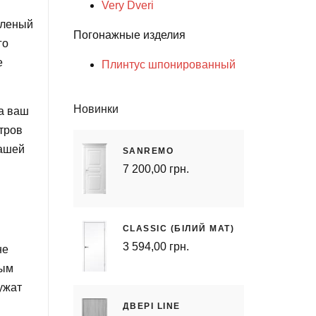
Very Dveri
еленый
Погонажные изделия
го
е
Плинтус шпонированный
Новинки
на ваш
тров
вашей
SANREMO
7 200,00 грн.
CLASSIC (БІЛИЙ МАТ)
3 594,00 грн.
не
ным
ужат
ДВЕРІ LINE