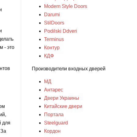
Modern Style Doors
и
Darumi
StilDoors
и
Podilski Ddveri
делать
Terminus
 - это
Контур
КДФ
нтов
Производители входных дверей
МД
Антарес
Двери Украины
ом
Китайские двери
ий,
Портала
й для
Steelguard
 За
Кордон