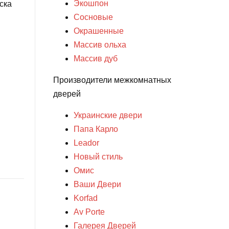
Экошпон
аска
Сосновые
Окрашенные
Массив ольха
Массив дуб
Производители межкомнатных
дверей
Украинские двери
Папа Карло
Leador
Новый стиль
Омис
Ваши Двери
Korfad
Av Porte
й
Галерея Дверей