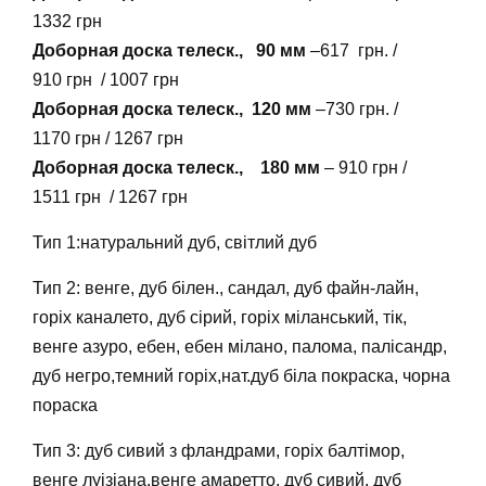
1332 грн
Доборная доска телеск., 90 мм
–617 грн. /
910 грн / 1007 грн
Доборная доска телеск., 120 мм
–730 грн. /
1170 грн / 1267 грн
Доборная доска телеск., 180 мм
– 910 грн /
1511 грн / 1267 грн
Тип 1:натуральний дуб, світлий дуб
Тип 2: венге, дуб білен., сандал, дуб файн-лайн,
горіх каналето, дуб сірий, горіх міланський, тік,
венге азуро, ебен, ебен мілано, палома, палісандр,
дуб негро,темний горіх,нат.дуб біла покраска, чорна
пораска
Тип 3: дуб сивий з фландрами, горіх балтімор,
венге луізіана,венге амаретто, дуб сивий, дуб