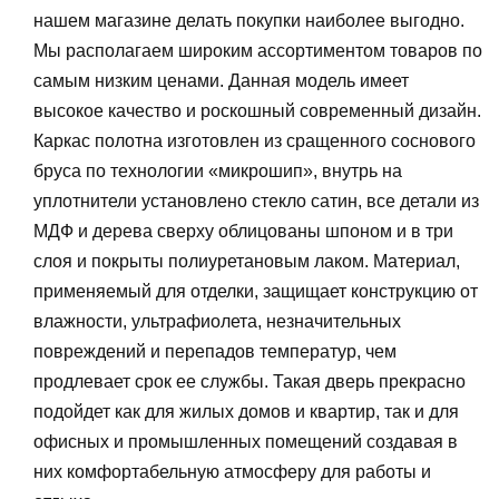
нашем магазине делать покупки наиболее выгодно.
Мы располагаем широким ассортиментом товаров по
самым низким ценами. Данная модель имеет
высокое качество и роскошный современный дизайн.
Каркас полотна изготовлен из сращенного соснового
бруса по технологии «микрошип», внутрь на
уплотнители установлено стекло сатин, все детали из
МДФ и дерева сверху облицованы шпоном и в три
слоя и покрыты полиуретановым лаком. Материал,
применяемый для отделки, защищает конструкцию от
влажности, ультрафиолета, незначительных
повреждений и перепадов температур, чем
продлевает срок ее службы. Такая дверь прекрасно
подойдет как для жилых домов и квартир, так и для
офисных и промышленных помещений создавая в
них комфортабельную атмосферу для работы и