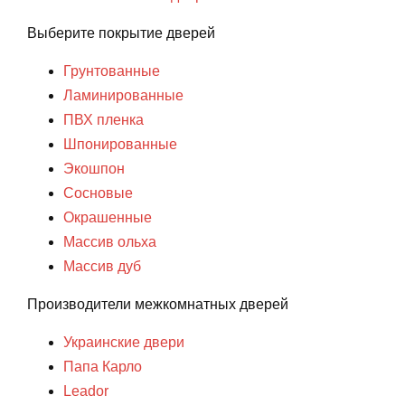
Выберите покрытие дверей
Грунтованные
Ламинированные
ПВХ пленка
Шпонированные
Экошпон
Сосновые
Окрашенные
Массив ольха
Массив дуб
Производители межкомнатных дверей
Украинские двери
Папа Карло
Leador