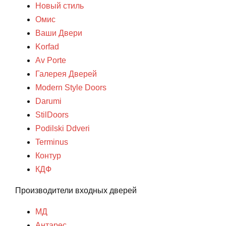
Новый стиль
Омис
Ваши Двери
Korfad
Av Porte
Галерея Дверей
Modern Style Doors
Darumi
StilDoors
Podilski Ddveri
Terminus
Контур
КДФ
Производители входных дверей
МД
Антарес