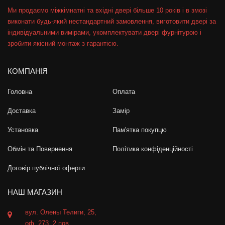
Ми продаємо міжкімнатні та вхідні двері більше 10 років і в змозі
виконати будь-який нестандартний замовлення, виготовити двері за
індивідуальними вимірами, укомплектувати двері фурнітурою і
зробити якісний монтаж з гарантією.
КОМПАНІЯ
Головна
Оплата
Доставка
Замір
Установка
Пам'ятка покупцю
Обмін та Повернення
Політика конфіденційності
Договір публічної оферти
НАШ МАГАЗИН
вул. Олены Телиги, 25,
оф. 273, 2 пов,