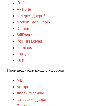
Korfad
Av Porte
Галерея Дверей
Modern Style Doors
Darumi
StilDoors
Podilski Ddveri
Terminus
Контур
КДФ
Производители входных дверей
МД
Антарес
Двери Украины
Китайские двери
Портала