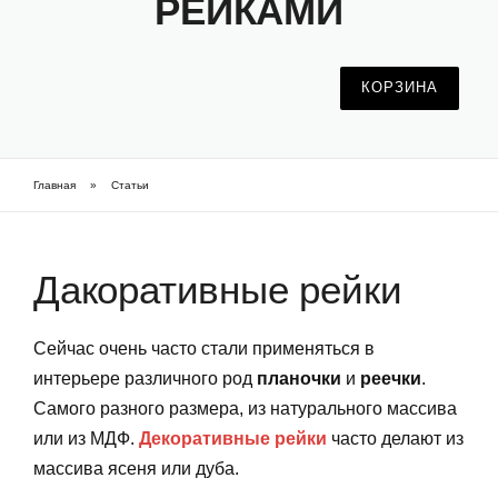
РЕЙКАМИ
Фарбовані приховані двері
Часті питання про приховані двері (FAQ)
КОРЗИНА
Шпоновані приховані двері
Главная
»
Статьи
Як підібрати приховані двері
Вы здесь
Дакоративные рейки
Сейчас очень часто стали применяться в
интерьере различного род
планочки
и
реечки
.
Самого разного размера, из натурального массива
или из МДФ.
Декоративные рейки
часто делают из
массива ясеня или дуба.